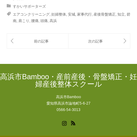
すかいサポーターズ
エアコンクリーニング
,
妊婦整体
,
安城
,
家事代行
,
産後骨盤矯正
,
知立
,
碧
南
,
肩こり
,
腰痛
,
頭痛
,
高浜
高浜市Bamboo・産前産後・骨盤矯正・妊
婦産後整体スクール
高浜市Bamboo
愛知県高浜市論地町5-6-27
0566-54-3013
Instagram
RSS