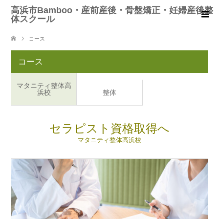
高浜市Bamboo・産前産後・骨盤矯正・妊婦産後整
体スクール
コース
コース
マタニティ整体高
浜校
整体
セラピスト資格取得へ
マタニティ整体高浜校