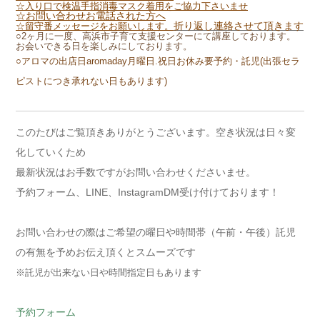
☆入り口で検温手指消毒マスク着用を
ご協力下さいませ
☆お問い合わせお電話された方へ
折り返し連絡させて頂きます
☆留守番メッセージをお願いします。
○2ヶ月に一度、高浜市子育て支援センターにて講座しております。
お会いできる日を楽しみにしております。
○アロマの出店日aromaday月曜日.祝日お休み
要予約・託児
(出張セラ
ピストにつき承れない日もあります)
このたびはご覧頂きありがとうございます。空き状況は日々変
化していくため
最新状況はお手数ですがお問い合わせくださいませ。
予約フォーム、LINE、InstagramDM受け付けております！
お問い合わせの際はご希望の曜日や時間帯（午前・午後）託児
の有無を予めお伝え頂くとスムーズです
※託児が出来ない日や時間指定日もあります
予約フォーム