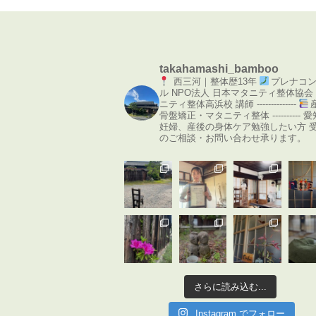
takahamashi_bamboo
西三河｜整体歴13年
プレナコ
ル
NPO法人 日本マタニティ整体協会
ニティ整体高浜校 講師
--------------
骨盤矯正・マタニティ整体
----------
愛
妊婦、産後の身体ケア勉強したい方
のご相談・お問い合わせ承ります。
さらに読み込む...
Instagram でフォロー