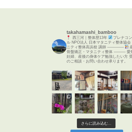
takahamashi_bamboo
西三河｜整体歴13年
プレナコ
ル
NPO法人 日本マタニティ整体協会
ニティ整体高浜校 講師
--------------
骨盤矯正・マタニティ整体
----------
愛
妊婦、産後の身体ケア勉強したい方
のご相談・お問い合わせ承ります。
さらに読み込む...