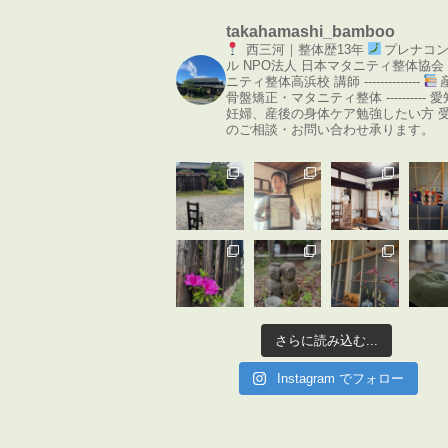
takahamashi_bamboo
西三河｜整体歴13年
プレナコ
ル
NPO法人 日本マタニティ整体協会
ニティ整体高浜校 講師
--------------
骨盤矯正・マタニティ整体
----------
愛
妊婦、産後の身体ケア勉強したい方
のご相談・お問い合わせ承ります。
さらに読み込む...
Instagram でフォロー