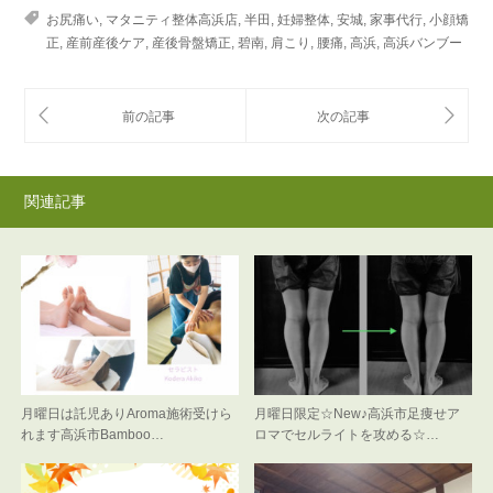
お尻痛い
,
マタニティ整体高浜店
,
半田
,
妊婦整体
,
安城
,
家事代行
,
小顔矯
正
,
産前産後ケア
,
産後骨盤矯正
,
碧南
,
肩こり
,
腰痛
,
高浜
,
高浜バンブー
関連記事
月曜日は託児ありAroma施術受けら
月曜日限定☆New♪高浜市足痩せア
れます高浜市Bamboo…
ロマでセルライトを攻める☆…