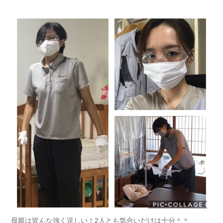
母親は皆んな強く逞しい！2人とも気合いだけは十分＾＾