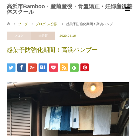
高浜市Bamboo・産前産後・骨盤矯正・妊婦産後整
体スクール
ブログ
ブログ
,
未分類
感染予防強化期間！高浜バンブー
ブログ
未分類
2020.08.16
感染予防強化期間！高浜バンブー