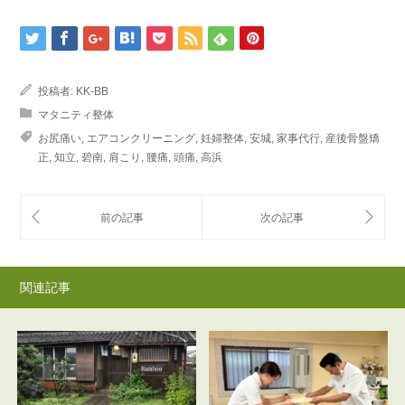
投稿者:
KK-BB
マタニティ整体
お尻痛い
,
エアコンクリーニング
,
妊婦整体
,
安城
,
家事代行
,
産後骨盤矯
正
,
知立
,
碧南
,
肩こり
,
腰痛
,
頭痛
,
高浜
関連記事