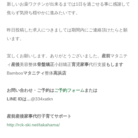
新しいお薬ワクチンが出来るまでは1日を過ごせる事に感謝して
焦らず気持ち穏やかに進みたいです。
昨日投稿した求人につきましては期間内にご連絡頂けたらと願
います。
宜しくお願いします。ありがとうございました。
産前
マタニテ
ィ
産後
美容整体
骨盤矯正
小顔矯正
育児家事
代行支援
もします
Bamboo
マタニティ
整体
高浜店
お問い合わせ・ご予約は
ご予約フォーム
または
LINE IDは…
@334xatkn
産前産後家事代行子育てサポート
http://rck-ski.net/takahama/