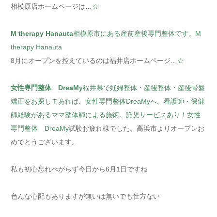
相模原店ホームページは…
☆
M therapy Hanauta
相模原市にある産前産後専門整体です。M
therapy Hanauta
8月にオープンを控えているのは福井店ホームページ…
☆
女性専門整体 DreaMy
福井県で妊婦整体・産後整体・産後骨盤
矯正をお探してあれば、女性専門整体DreaMyへ。看護師・保健
師経験があるママ整体師による施術。託児サービスあり！女性
専門整体 DreaMy
試験お疲れ様でした。高浜市よりオープンお
めでとうございます。
私も初心忘れべがらず今日から6月1日ですね
色んな心配もありますが無いは無いでも仕方ない